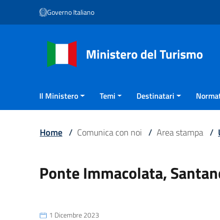
Vai ai contenuti
Governo Italiano
Vai al menu di navigazione
Vai al footer
Il Ministero
Temi
Destinatari
Normat
Home
/
Comunica con noi
/
Area stampa
/
Ponte Immacolata, Santanch
1 Dicembre 2023