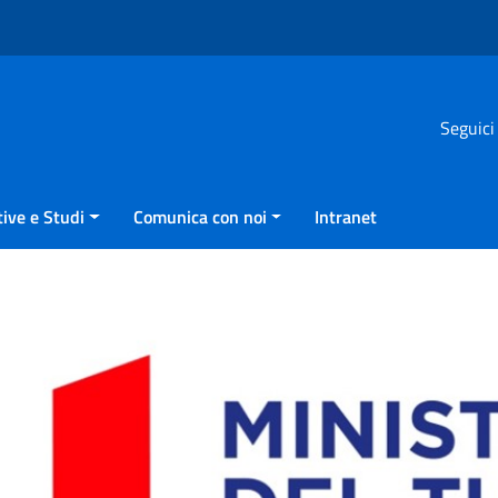
Seguici
ive e Studi
Comunica con noi
Intranet