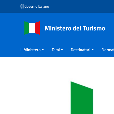
Vai ai contenuti
Governo Italiano
Vai al menu di navigazione
Vai al footer
Il Ministero
Temi
Destinatari
Normat