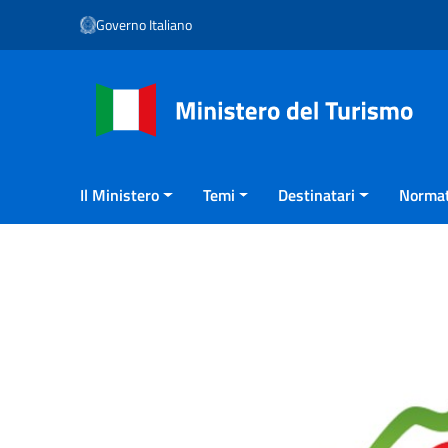
Vai ai contenuti
Governo Italiano
Vai al menu di navigazione
Vai al footer
Il Ministero
Temi
Destinatari
Normat