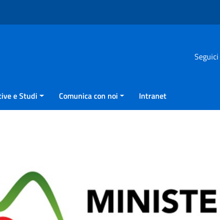
Seguici
ive e Studi
Comunica con noi
Intranet