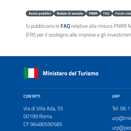
Avvisi pubblici
Notizie di servizio
PNRR
FAQ
Fondo rota
Si pubblicano le
FAQ
relative alla misura PNRR 
(FRI) per il sostegno alle imprese e gli investiment
CONTATTI
URP
Via di Villa Ada, 55
Tel: 06.
00199 Roma
urp@mini
CF 96480590585
urp@pec.