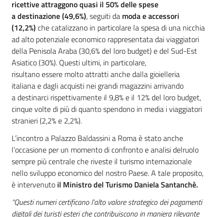
ricettive attraggono quasi il 50% delle spese
a
destinazione
(
49,6
%)
, seguiti da
moda e
accessori
(12,2%)
che catalizzano in particolare la spesa di una nicchia
ad alto potenziale economico rappresentata dai viaggiatori
della Penisola Araba (30,6% del loro budget) e del Sud-Est
Asiatico (30%). Questi ultimi, in particolare,
risultano essere molto attratti anche dalla gioielleria
italiana e dagli acquisti nei grandi magazzini arrivando
a destinarci rispettivamente il 9,8% e il 12% del loro budget,
cinque volte di più di quanto spendono in media i viaggiatori
stranieri (2,2% e 2,2%).
L’incontro a Palazzo Baldassini a Roma è stato anche
l’occasione per un momento di confronto e analisi delruolo
sempre più centrale che riveste il turismo internazionale
nello sviluppo economico del nostro Paese. A tale proposito,
è intervenuto
il
Ministro del Turismo Daniela Santanchè.
“Questi numeri certificano l’alto valore strategico dei pagamenti
digitali dei turisti esteri che contribuiscono in maniera rilevante