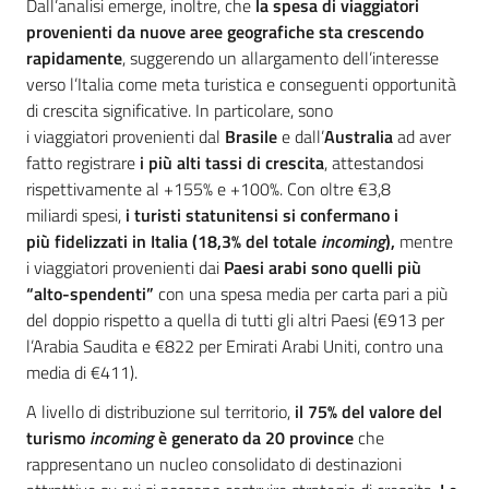
Dall’analisi emerge, inoltre, che
la spesa di viaggiatori
provenienti da nuove aree geografiche sta crescendo
rapidamente
, suggerendo un allargamento dell’interesse
verso l’Italia come meta turistica e conseguenti opportunità
di crescita significative. In particolare, sono
i viaggiatori provenienti dal
Brasile
e dall’
Australia
ad aver
fatto registrare
i più alti tassi di crescita
, attestandosi
rispettivamente al +155% e +100%. Con oltre €3,8
miliardi spesi,
i turisti statunitensi si confermano i
più fidelizzati in Italia (18,3% del totale
incoming
),
mentre
i viaggiatori provenienti dai
Paesi arabi sono quelli più
“alto-spendenti”
con una spesa media per carta pari a più
del doppio rispetto a quella di tutti gli altri Paesi (€913 per
l’Arabia Saudita e €822 per Emirati Arabi Uniti, contro una
media di €411).
A livello di distribuzione sul territorio,
il 75% del valore del
turismo
incoming
è generato da 20 province
che
rappresentano un nucleo consolidato di destinazioni