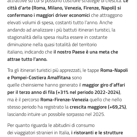
attrattive su cui si possono costruire strategie di crescita.
Le
città d’arte (Roma, Milano, Venezia, Firenze, Napoli)
si
confermano i maggiori driver economici
che attraggono
elevati volumi di spesa, costanti tutto l’anno. Anche
andando ad analizzare i più battuti itinerari turistici, la
stagionalità della spesa risulta essere in costante
diminuzione nella quasi totalità del territorio
italiano, indicando che
il nostro Paese è una meta che
attrae tutto l’anno.
Tra gli itinerari turistici più apprezzati, le tappe
Roma-Napoli
e Pompei-Costiera Amalfitana
sono
quelle cheinsieme hanno generato il
maggior giro d’affari
per il terzo anno di fila
(+31% nel periodo 2022-2024)
,
ma è il percorso
Roma-Firenze-Venezia
quello che nello
stesso periodo ha registrato la
crescita maggior
e
(+
69,2%
)
,
lasciando intuire un possibile sorpasso nel 2025.
Per quanto riguarda le abitudini di consumo
dei viaggiatori stranieri in Italia,
i ristoranti e le strutture