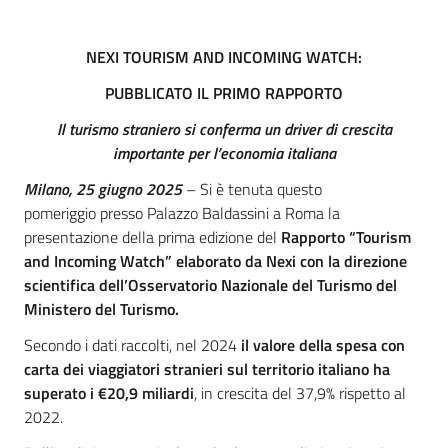
NEXI TOURISM AND INCOMING WATCH:
PUBBLICATO IL PRIMO RAPPORTO
I
l turismo straniero
si conferma
un driver di crescita
importante per l’economia italiana
Milano,
25 giugno 2025
–
Si è tenuta questo
pomeriggio presso Palazzo Baldassini a Roma la
presentazione della prima edizione del
Rapporto
“
Tourism
and Incoming Watch
”
elaborato
da Nexi
con l
a direzione
scientifica de
l
l
’Osservatorio
Nazionale
del Turismo del
Ministero del Turismo
.
Secondo i dati raccolti, nel 2024
il
valore della spesa con
carta dei
viaggiatori
stranieri sul territorio italiano ha
superato
i
€20,9 miliardi
, in crescita del 37,9% rispetto al
2022.