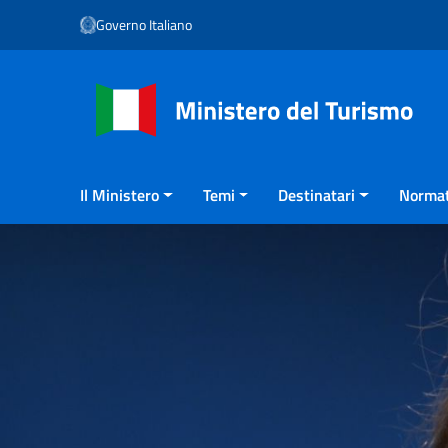
Vai ai contenuti
Governo Italiano
Vai al menu di navigazione
Vai al footer
Il Ministero
Temi
Destinatari
Normat