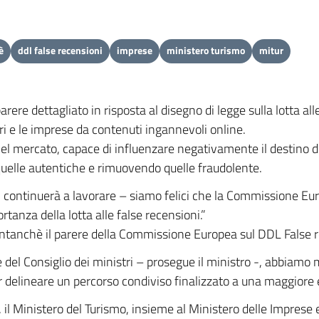
è
ddl false recensioni
imprese
ministero turismo
mitur
rere dettagliato in risposta al disegno di legge sulla lotta a
ri e le imprese da contenuti ingannevoli online.
el mercato, capace di influenzare negativamente il destino di
 quelle autentiche e rimuovendo quelle fraudolente.
i si continuerà a lavorare – siamo felici che la Commissione E
rtanza della lotta alle false recensioni.”
ntanchè il parere della Commissione Europea sul DDL False r
del Consiglio dei ministri – prosegue il ministro -, abbiamo m
r delineare un percorso condiviso finalizzato a una maggiore ef
 Ministero del Turismo, insieme al Ministero delle Imprese e de