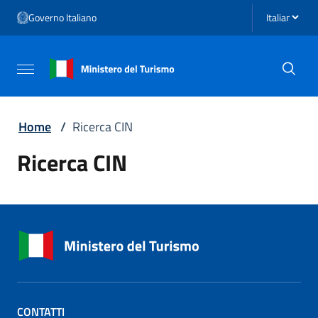
Vai ai contenuti
Seleziona li
Governo Italiano
Vai al menu di navigazione
Vai al footer
Attiva / disattiva la navigazione
Home
/
Ricerca CIN
Ricerca CIN
CONTATTI