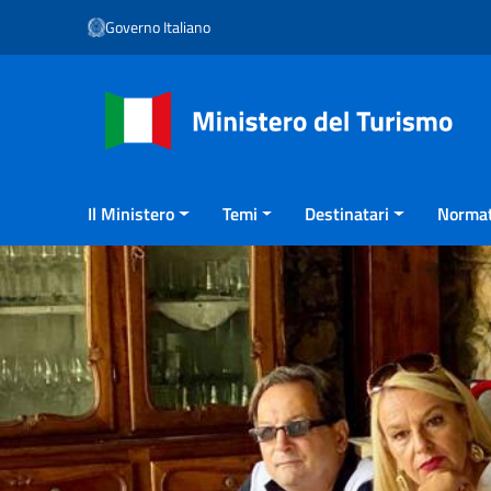
Vai ai contenuti
Governo Italiano
Vai al menu di navigazione
Vai al footer
Il Ministero
Temi
Destinatari
Normat