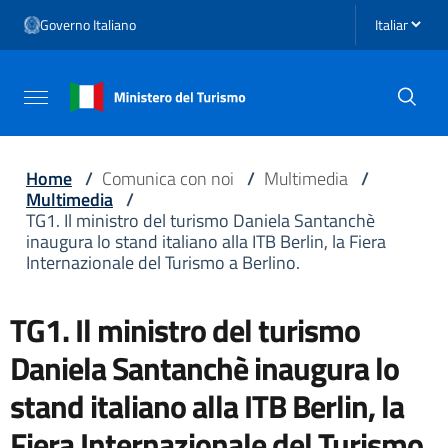
Vai ai contenuti
Seleziona li
Governo Italiano
Vai al menu di navigazione
Vai al footer
Attiva / disattiva la navigazione
Home
/
Comunica con noi
/
Multimedia
/
Multimedia
/
TG1. Il ministro del turismo Daniela Santanchè
inaugura lo stand italiano alla ITB Berlin, la Fiera
Internazionale del Turismo a Berlino.
TG1. Il ministro del turismo
Daniela Santanchè inaugura lo
stand italiano alla ITB Berlin, la
Fiera Internazionale del Turismo