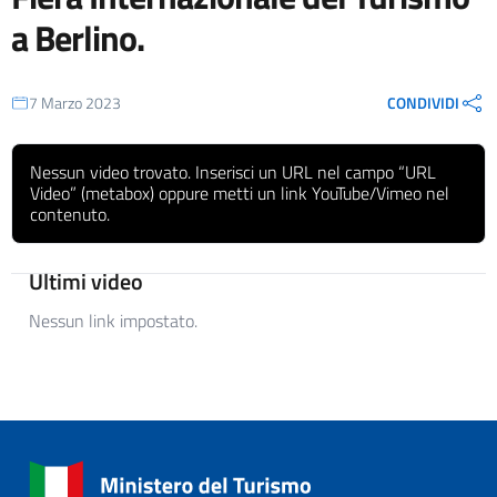
a Berlino.
7 Marzo 2023
CONDIVIDI
Nessun video trovato. Inserisci un URL nel campo “URL
Video” (metabox) oppure metti un link YouTube/Vimeo nel
contenuto.
Ultimi video
Nessun link impostato.