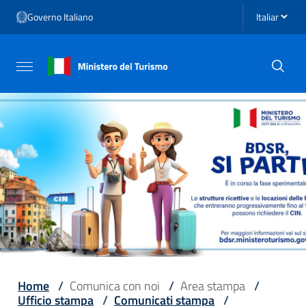
Vai ai contenuti
Seleziona li
Governo Italiano
Vai al menu di navigazione
Vai al footer
Attiva / disattiva la navigazione
Home
/
Comunica con noi
/
Area stampa
/
Ufficio stampa
/
Comunicati stampa
/