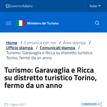
Vai ai contenuti
Seleziona li
Governo Italiano
Vai al menu di navigazione
Vai al footer
Attiva / disattiva la navigazione
Home
/
Comunica con noi
/
Area stampa
/
Ufficio stampa
/
Comunicati stampa
/
Turismo: Garavaglia e Ricca su distretto turistico
Torino, fermo da un anno
Turismo: Garavaglia e Ricca
su distretto turistico Torino,
fermo da un anno
CONDIVIDI
1 Aprile 2021