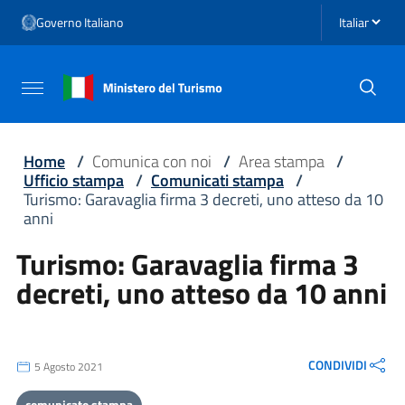
Vai ai contenuti
Seleziona li
Governo Italiano
Vai al menu di navigazione
Vai al footer
Attiva / disattiva la navigazione
Home
/
Comunica con noi
/
Area stampa
/
Ufficio stampa
/
Comunicati stampa
/
Turismo: Garavaglia firma 3 decreti, uno atteso da 10
anni
Turismo: Garavaglia firma 3
decreti, uno atteso da 10 anni
CONDIVIDI
5 Agosto 2021
comunicato stampa