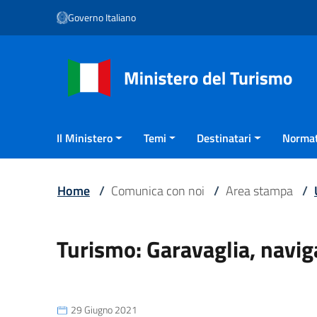
Vai ai contenuti
Governo Italiano
Vai al menu di navigazione
Vai al footer
Il Ministero
Temi
Destinatari
Normat
Home
/
Comunica con noi
/
Area stampa
/
Turismo: Garavaglia, navig
29 Giugno 2021