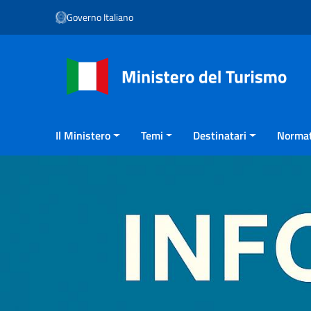
Vai ai contenuti
Governo Italiano
Vai al menu di navigazione
Vai al footer
Il Ministero
Temi
Destinatari
Normat