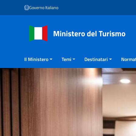
Vai ai contenuti
Governo Italiano
Vai al menu di navigazione
Vai al footer
Il Ministero
Temi
Destinatari
Normat