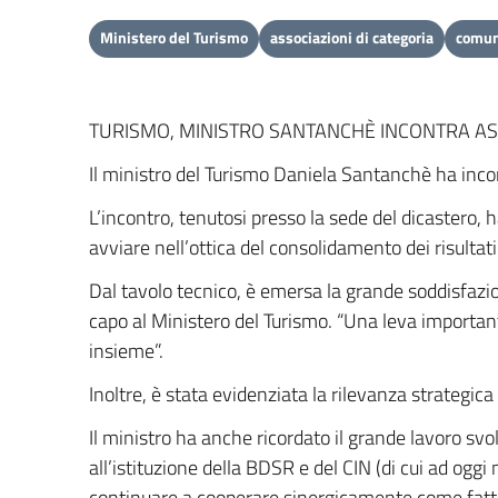
Ministero del Turismo
associazioni di categoria
comun
TURISMO, MINISTRO SANTANCHÈ INCONTRA ASS
Il ministro del Turismo Daniela Santanchè ha incont
L’incontro, tenutosi presso la sede del dicastero, h
avviare nell’ottica del consolidamento dei risultat
Dal tavolo tecnico, è emersa la grande soddisfazione
capo al Ministero del Turismo. “Una leva important
insieme”.
Inoltre, è stata evidenziata la rilevanza strategi
Il ministro ha anche ricordato il grande lavoro svo
all’istituzione della BDSR e del CIN (di cui ad oggi
continuare a cooperare sinergicamente come fatto fin