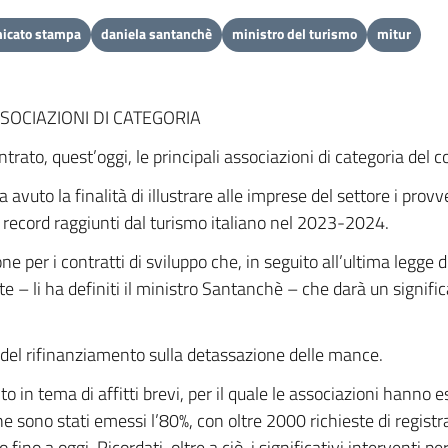
icato stampa
daniela santanchè
ministro del turismo
mitur
OCIAZIONI DI CATEGORIA
rato, quest’oggi, le principali associazioni di categoria del 
a avuto la finalità di illustrare alle imprese del settore i prov
i record raggiunti dal turismo italiano nel 2023-2024.
 per i contratti di sviluppo che, in seguito all’ultima legge di
e – li ha definiti il ministro Santanchè – che darà un signifi
ca del rifinanziamento sulla detassazione delle mance.
lto in tema di affitti brevi, per il quale le associazioni hann
 ne sono stati emessi l’80%, con oltre 2000 richieste di registr
o a oggi. Ricordati, oltre a ciò, i significativi interventi per