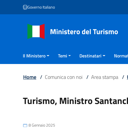
Vai ai contenuti
Governo Italiano
Vai al menu di navigazione
Vai al footer
Il Ministero
Temi
Destinatari
Normat
Home
/
Comunica con noi
/
Area stampa
/
Turismo, Ministro Santanch
8 Gennaio 2025