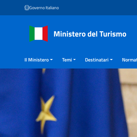
Vai ai contenuti
Governo Italiano
Vai al menu di navigazione
Vai al footer
Il Ministero
Temi
Destinatari
Normat