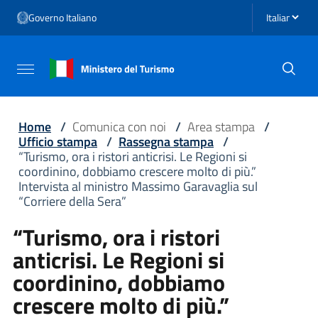
Vai ai contenuti
Seleziona li
Governo Italiano
Vai al menu di navigazione
Vai al footer
Attiva / disattiva la navigazione
Home
/
Comunica con noi
/
Area stampa
/
Ufficio stampa
/
Rassegna stampa
/
“Turismo, ora i ristori anticrisi. Le Regioni si
coordinino, dobbiamo crescere molto di più.”
Intervista al ministro Massimo Garavaglia sul
“Corriere della Sera”
“Turismo, ora i ristori
anticrisi. Le Regioni si
coordinino, dobbiamo
crescere molto di più.”