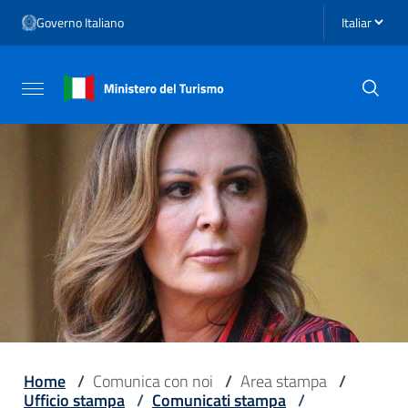
Vai ai contenuti
Seleziona li
Governo Italiano
Vai al menu di navigazione
Vai al footer
Attiva / disattiva la navigazione
Home
/
Comunica con noi
/
Area stampa
/
Ufficio stampa
/
Comunicati stampa
/