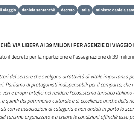
i viaggio
daniela santanchè
decreto
Italia
ministro daniela san
HÈ: VIA LIBERA AI 39 MILIONI PER AGENZIE DI VIAGGI
o il decreto per la ripartizione e l’assegnazione di 39 milioni
ri del settore che svolgono un’attività di vitale importanza per i
ori. Parliamo di protagonisti indispensabili per il comparto, che
; veri e propri artefici nel rendere l’ecosistema turistico italian
e quindi del patrimonio culturale e di eccellenze uniche della no
rtati con le associazioni di categoria e non andati in porto lo s
el turismo organizzato e a creare le condizioni affinché esso p