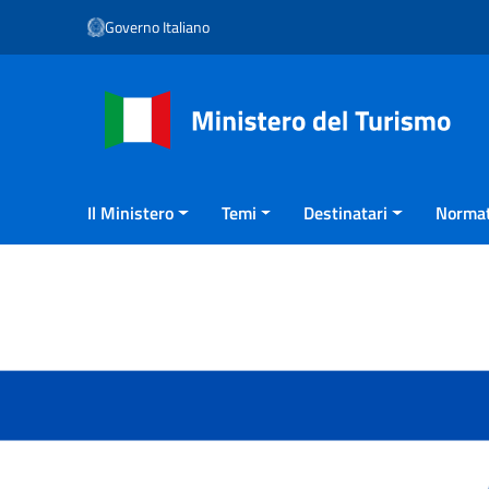
Vai ai contenuti
Governo Italiano
Vai al menu di navigazione
Vai al footer
Il Ministero
Temi
Destinatari
Normat