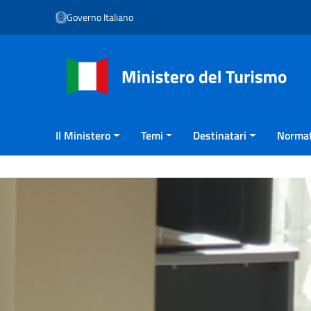
Vai ai contenuti
Governo Italiano
Vai al menu di navigazione
Vai al footer
Il Ministero
Temi
Destinatari
Normat