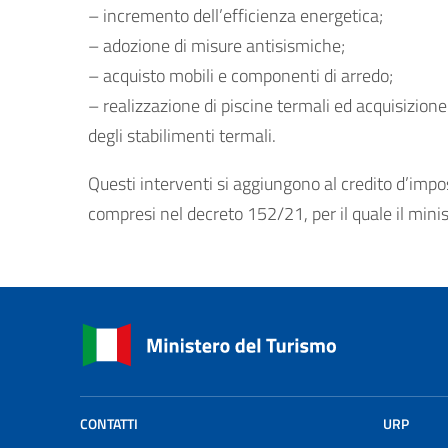
– incremento dell’efficienza energetica;
– adozione di misure antisismiche;
– acquisto mobili e componenti di arredo;
– realizzazione di piscine termali ed acquisizione
degli stabilimenti termali.
Questi interventi si aggiungono al credito d’impo
compresi nel decreto 152/21, per il quale il mini
CONTATTI
URP