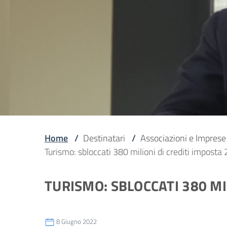
Home
/
Destinatari
/
Associazioni e Imprese
Turismo: sbloccati 380 milioni di crediti impost
TURISMO: SBLOCCATI 380 MI
8 Giugno 2022