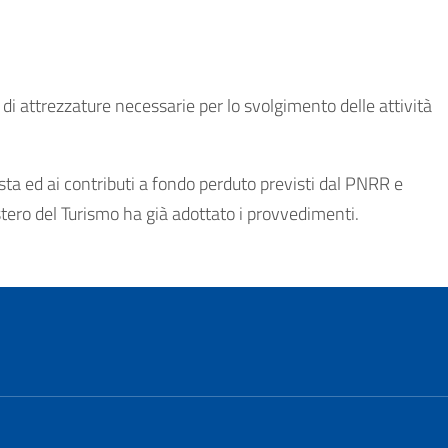
 di attrezzature necessarie per lo svolgimento delle attività
sta ed ai contributi a fondo perduto previsti dal PNRR e
stero del Turismo ha già adottato i provvedimenti.