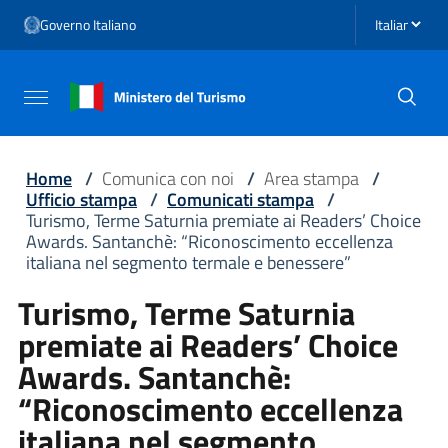
Vai ai contenuti
Seleziona li
Governo Italiano
Vai al menu di navigazione
Vai al footer
Attiva / disattiva la navigazione
Home
/
Comunica con noi
/
Area stampa
/
Ufficio stampa
/
Comunicati stampa
/
Turismo, Terme Saturnia premiate ai Readers’ Choice
Awards. Santanchè: “Riconoscimento eccellenza
italiana nel segmento termale e benessere”
Turismo, Terme Saturnia
premiate ai Readers’ Choice
Awards. Santanchè:
“Riconoscimento eccellenza
italiana nel segmento