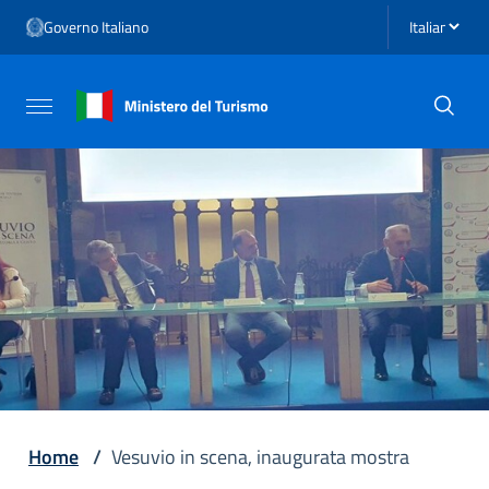
Vai ai contenuti
Seleziona li
Governo Italiano
Vai al menu di navigazione
Vai al footer
Attiva / disattiva la navigazione
Home
/
Vesuvio in scena, inaugurata mostra