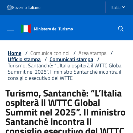
Vai ai contenuti
Seleziona li
Governo Italiano
Vai al menu di navigazione
Vai al footer
Attiva / disattiva la navigazione
Home
/
Comunica con noi
/
Area stampa
/
Ufficio stampa
/
Comunicati stampa
/
Turismo, Santanchè: “L’Italia ospiterà il WTTC Global
Summit nel 2025”. Il ministro Santanchè incontra il
consiglio esecutivo del WTTC
Turismo, Santanchè: “L’Italia
ospiterà il WTTC Global
Summit nel 2025”. Il ministro
Santanchè incontra il
consiglio esecutivo del WTTC