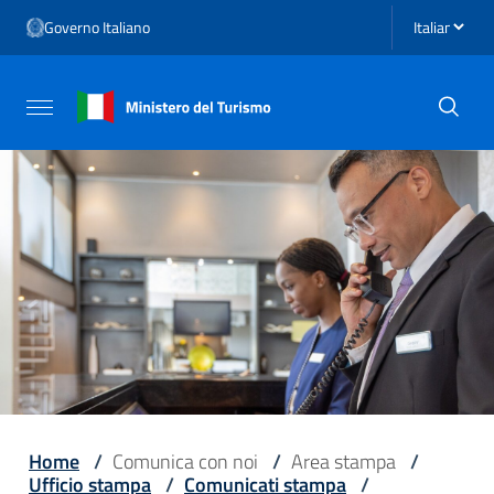
Vai ai contenuti
Seleziona li
Governo Italiano
Vai al menu di navigazione
Vai al footer
Attiva / disattiva la navigazione
Home
/
Comunica con noi
/
Area stampa
/
Ufficio stampa
/
Comunicati stampa
/