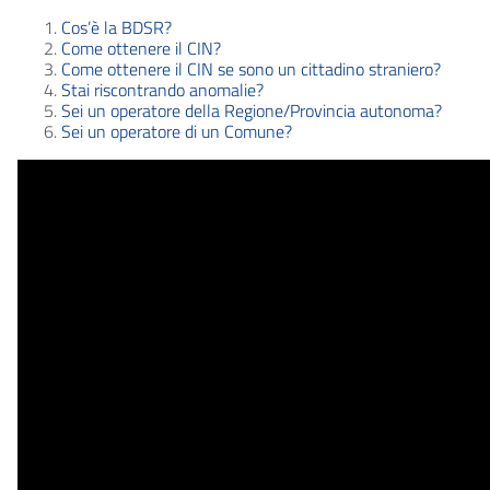
Cos’è la BDSR?
Come ottenere il CIN?
Come ottenere il CIN se sono un cittadino straniero?
Stai riscontrando anomalie?
Sei un operatore della Regione/Provincia autonoma?
Sei un operatore di un Comune?