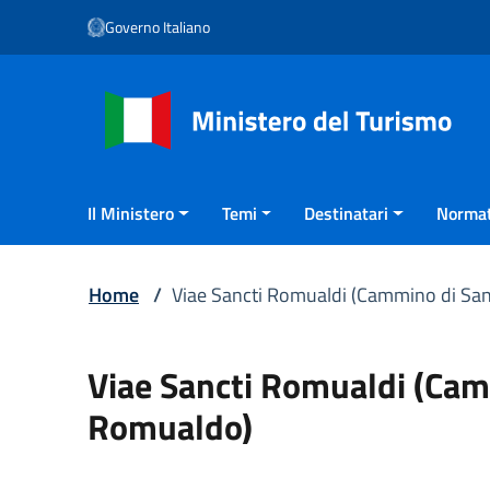
Vai ai contenuti
Governo Italiano
Vai al menu di navigazione
Vai al footer
Il Ministero
Temi
Destinatari
Normat
Home
/
Viae Sancti Romualdi (Cammino di Sa
Viae Sancti Romualdi (Cam
Romualdo)