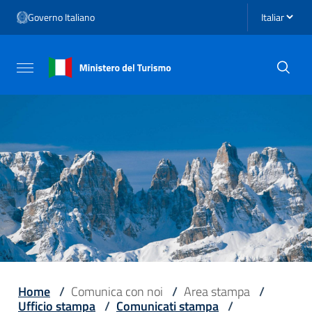
Vai ai contenuti
Seleziona li
Governo Italiano
Vai al menu di navigazione
Vai al footer
Attiva / disattiva la navigazione
Home
/
Comunica con noi
/
Area stampa
/
Ufficio stampa
/
Comunicati stampa
/