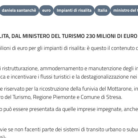
daniela santanchè
euro
Impianti di risalita
Italia
ministro del
ALITA, DAL MINISTERO DEL TURISMO 230 MILIONI DI EURO
ioni di euro per gli impianti di risalita: è questo il contenuto 
di ristrutturazione, ammodernamento e manutenzione degli im
stica e incentivare i flussi turistici e la destagionalizzazione n
ne riservato per la ricostruzione della funivia del Mottarone,
tero del Turismo, Regione Piemonte e Comune di Stresa.
o può essere presentata da quelle imprese impegnate, anche 
iovie se non facenti parte dei sistemi di transito urbano o sub
i);