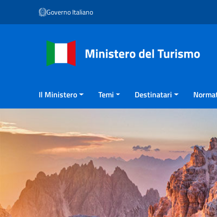
Vai ai contenuti
Governo Italiano
Vai al menu di navigazione
Vai al footer
Il Ministero
Temi
Destinatari
Normat