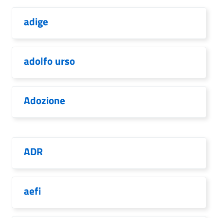
adige
adolfo urso
Adozione
ADR
aefi