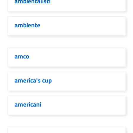
ambientalisti
ambiente
amco
america's cup
americani