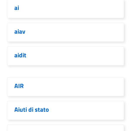
ai
aiav
aidit
AIR
Aiuti di stato