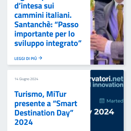
d’intesa sui
cammini italiani.
Santanchè: “Passo
importante per lo
sviluppo integrato”
LEGGI DI PIÙ
14 Giugno 2024
Turismo, MiTur
presente a “Smart
Destination Day”
2024