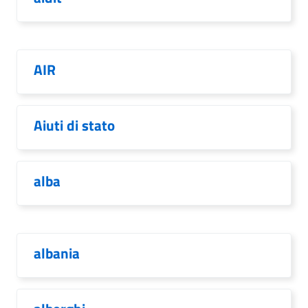
AIR
Aiuti di stato
alba
albania