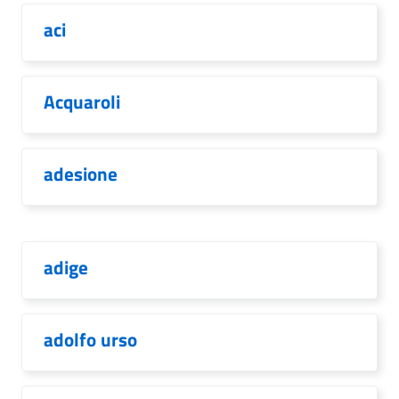
aci
Acquaroli
adesione
adige
adolfo urso