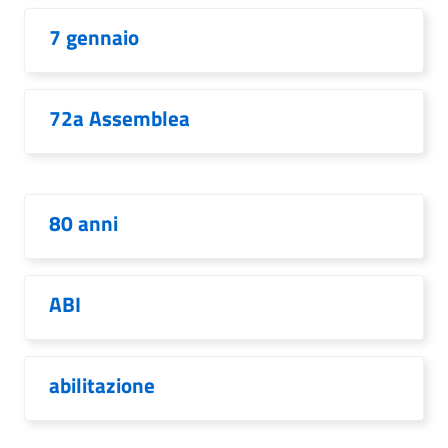
7 gennaio
72a Assemblea
80 anni
ABI
abilitazione