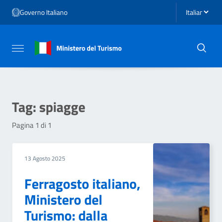
Vai ai contenuti
Seleziona li
Governo Italiano
Vai al menu di navigazione
Vai al footer
Attiva / disattiva la navigazione
Tag:
spiagge
Pagina 1 di 1
13 Agosto 2025
Ferragosto italiano,
Ministero del
Turismo: dalla