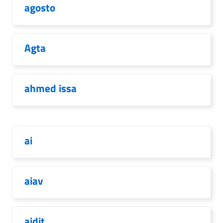
agosto
Agta
ahmed issa
ai
aiav
aidit