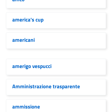
america's cup
americani
amerigo vespucci
Amministrazione trasparente
ammissione