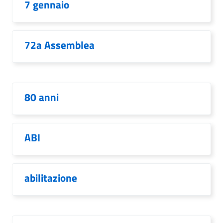
7 gennaio
72a Assemblea
80 anni
ABI
abilitazione