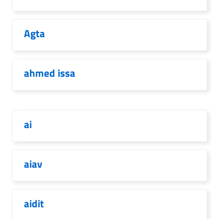
Agta
ahmed issa
ai
aiav
aidit