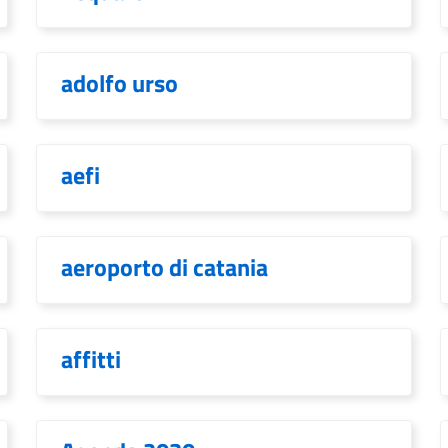
adolfo urso
aefi
aeroporto di catania
affitti