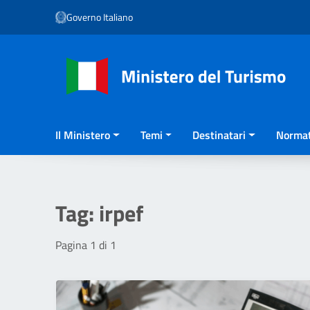
Vai ai contenuti
Governo Italiano
Vai al menu di navigazione
Vai al footer
Il Ministero
Temi
Destinatari
Normat
Tag:
irpef
Pagina 1 di 1