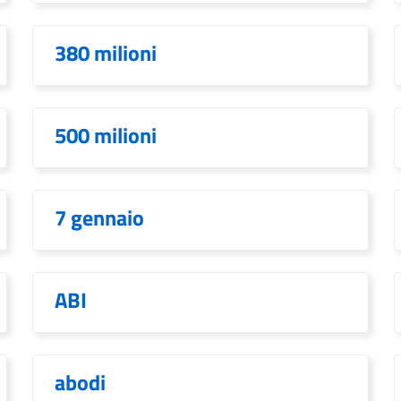
380 milioni
500 milioni
7 gennaio
ABI
abodi