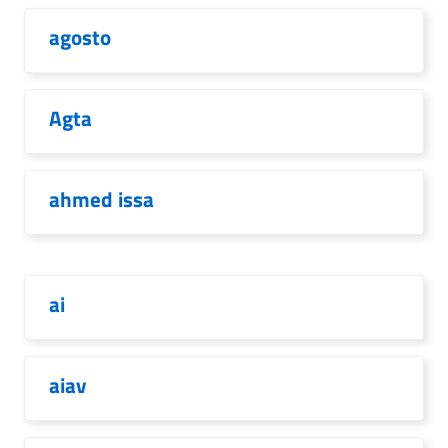
agosto
Agta
ahmed issa
ai
aiav