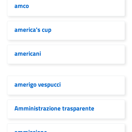
amco
america's cup
americani
amerigo vespucci
Amministrazione trasparente