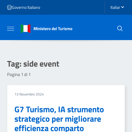
Vai ai contenuti
Seleziona li
Governo Italiano
Vai al menu di navigazione
Vai al footer
Attiva / disattiva la navigazione
Tag:
side event
Pagina 1 di 1
13 Novembre 2024
G7 Turismo, IA strumento
strategico per migliorare
efficienza comparto