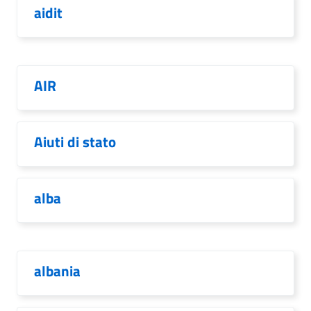
aidit
AIR
Aiuti di stato
alba
albania