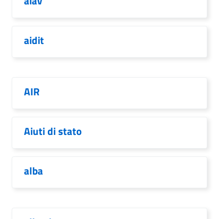
aiav
aidit
AIR
Aiuti di stato
alba