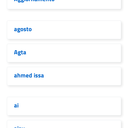
agosto
Agta
ahmed issa
ai