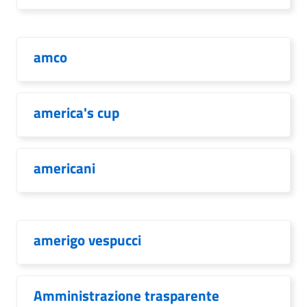
amco
america's cup
americani
amerigo vespucci
Amministrazione trasparente