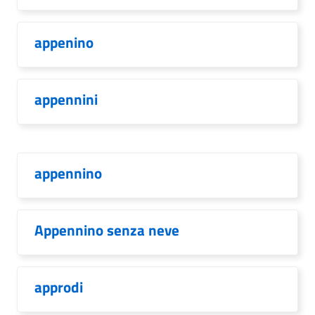
appenino
appennini
appennino
Appennino senza neve
approdi