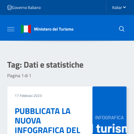
Vai ai contenuti
Seleziona li
Governo Italiano
Vai al menu di navigazione
Vai al footer
Attiva / disattiva la navigazione
Tag:
Dati e statistiche
Pagina 1 di 1
17 Febbraio 2023
PUBBLICATA LA
NUOVA
INFOGRAFICA DEL