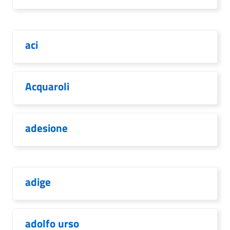
aci
Acquaroli
adesione
adige
adolfo urso