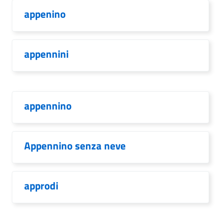
appenino
appennini
appennino
Appennino senza neve
approdi