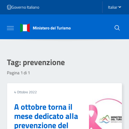
Vai ai contenuti
Seleziona li
Governo Italiano
Vai al menu di navigazione
Vai al footer
Attiva / disattiva la navigazione
Tag:
prevenzione
Pagina 1 di 1
4 Ottobre 2022
A ottobre torna il
mese dedicato alla
prevenzione del