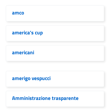
amco
america's cup
americani
amerigo vespucci
Amministrazione trasparente