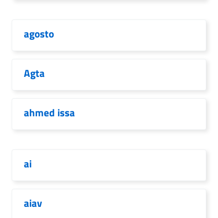
agosto
Agta
ahmed issa
ai
aiav