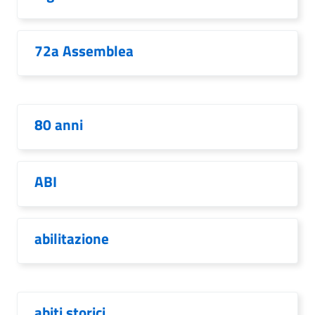
72a Assemblea
80 anni
ABI
abilitazione
abiti storici