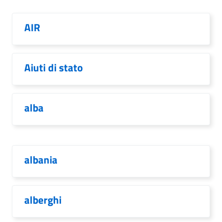
AIR
Aiuti di stato
alba
albania
alberghi