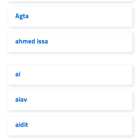
Agta
ahmed issa
ai
aiav
aidit