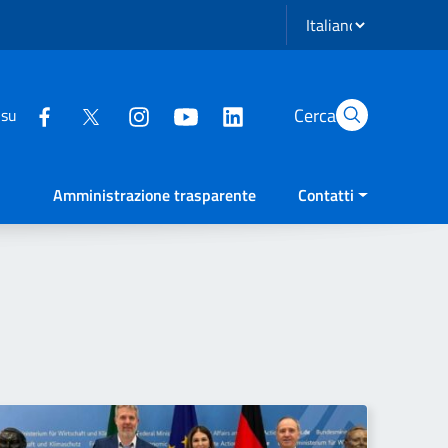
Seleziona lingua
Cerca
 su
Amministrazione trasparente
Contatti