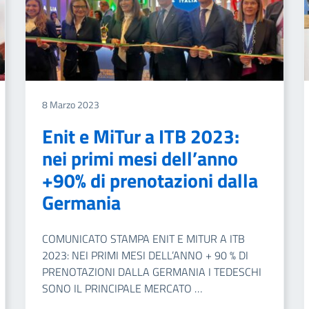
8 Marzo 2023
Enit e MiTur a ITB 2023:
nei primi mesi dell’anno
+90% di prenotazioni dalla
Germania
COMUNICATO STAMPA ENIT E MITUR A ITB
2023: NEI PRIMI MESI DELL’ANNO + 90 % DI
PRENOTAZIONI DALLA GERMANIA I TEDESCHI
SONO IL PRINCIPALE MERCATO …