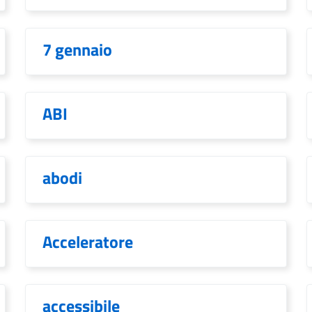
7 gennaio
ABI
abodi
Acceleratore
accessibile