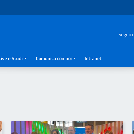
Seguici
ive e Studi
Comunica con noi
Intranet