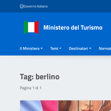
Vai ai contenuti
Governo Italiano
Vai al menu di navigazione
Vai al footer
Il Ministero
Temi
Destinatari
Normat
Tag:
berlino
Pagina 1 di 1