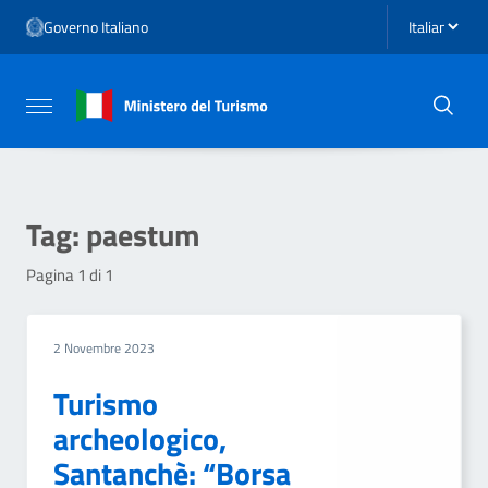
Vai ai contenuti
Seleziona li
Governo Italiano
Vai al menu di navigazione
Vai al footer
Attiva / disattiva la navigazione
Tag:
paestum
Pagina 1 di 1
2 Novembre 2023
Turismo
archeologico,
Santanchè: “Borsa