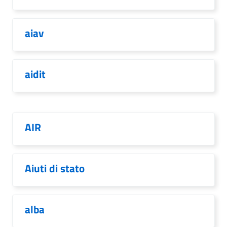
aiav
aidit
AIR
Aiuti di stato
alba