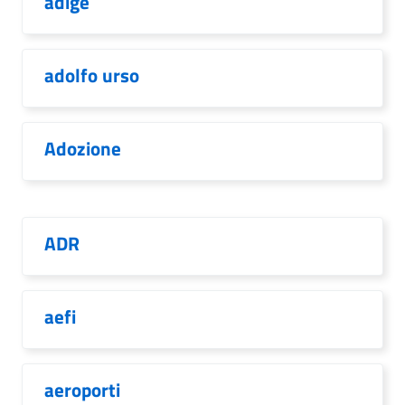
adige
adolfo urso
Adozione
ADR
aefi
aeroporti