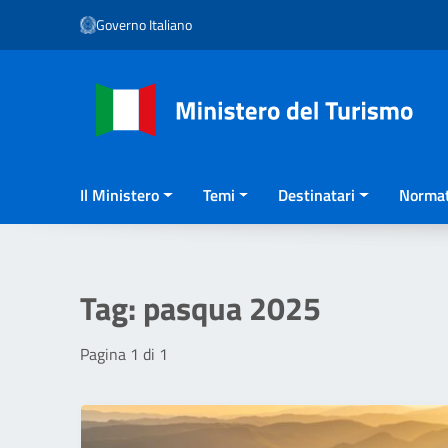
Vai ai contenuti
Governo Italiano
Vai al menu di navigazione
Vai al footer
Il Ministero
Temi
Destinatari
Normat
Tag:
pasqua 2025
Pagina 1 di 1