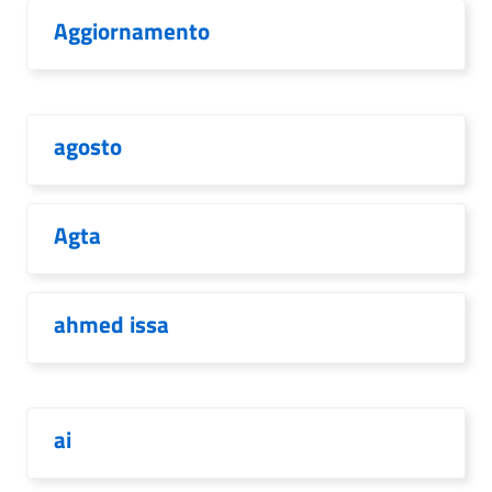
Aggiornamento
agosto
Agta
ahmed issa
ai