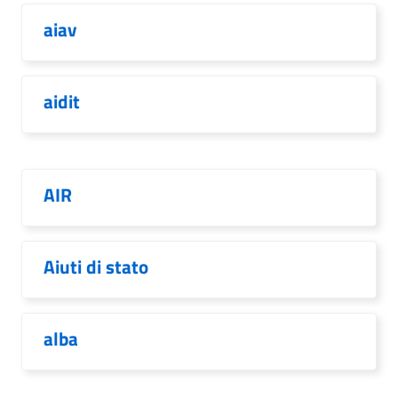
aiav
aidit
AIR
Aiuti di stato
alba