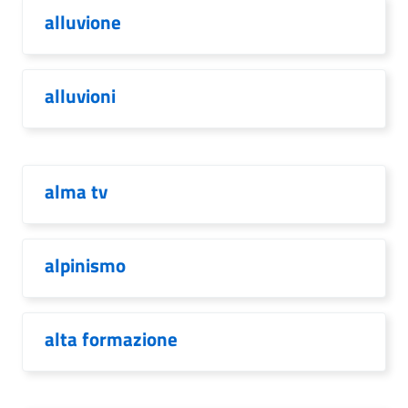
alluvione
alluvioni
alma tv
alpinismo
alta formazione