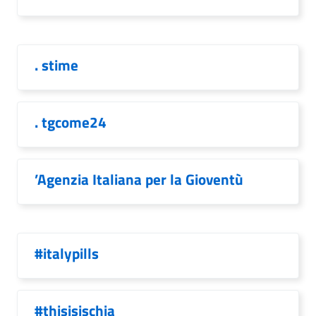
. stime
. tgcome24
’Agenzia Italiana per la Gioventù
#italypills
#thisisischia