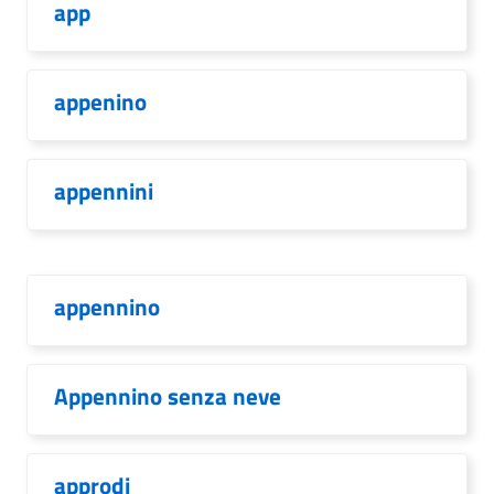
app
appenino
appennini
appennino
Appennino senza neve
approdi