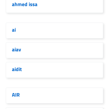
ahmed issa
ai
aiav
aidit
AIR