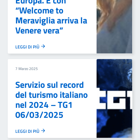
Europa. E con
“Welcome to
Meraviglia arriva la
Venere vera”
LEGGI DI PIÙ
7 Marzo 2025
Servizio sul record
del turismo italiano
nel 2024 – TG1
06/03/2025
LEGGI DI PIÙ