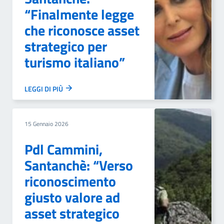
“Finalmente legge
che riconosce asset
strategico per
turismo italiano”
LEGGI DI PIÙ
15 Gennaio 2026
Pdl Cammini,
Santanchè: “Verso
riconoscimento
giusto valore ad
asset strategico