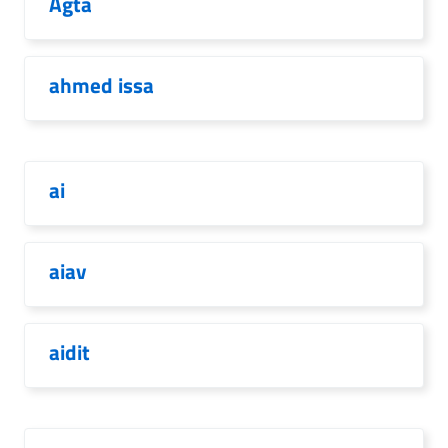
Agta
ahmed issa
ai
aiav
aidit