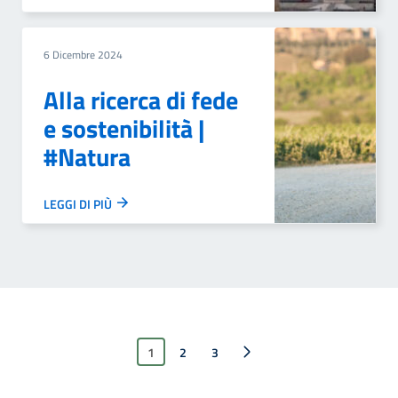
6 Dicembre 2024
Alla ricerca di fede
e sostenibilità |
#Natura
LEGGI DI PIÙ
1
2
Pagina successiva
3