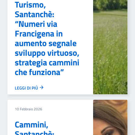
Turismo,
Santanchè:
“Numeri via
Francigena in
aumento segnale
sviluppo virtuoso,
strategia cammini
che funziona”
LEGGI DI PIÙ
10 Febbraio 2026
Cammini,
Santanchè: