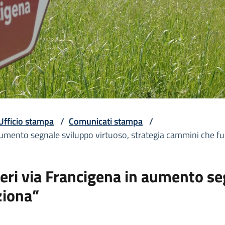
Ufficio stampa
/
Comunicati stampa
/
umento segnale sviluppo virtuoso, strategia cammini che f
ri via Francigena in aumento seg
ziona”