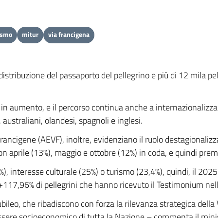
ismo
mitur
via francigena
 distribuzione del passaporto del pellegrino e più di 12 mila p
 in aumento, e il percorso continua anche a internazionalizzar
australiani, olandesi, spagnoli e inglesi.
 Francigene (AEVF), inoltre, evidenziano il ruolo destagionali
con aprile (13%), maggio e ottobre (12%) in coda, e quindi prem
2%), interesse culturale (25%) o turismo (23,4%), quindi, il 202
n +117,96% di pellegrini che hanno ricevuto il Testimonium nell
ileo, che ribadiscono con forza la rilevanza strategica della 
benessere socioeconomico di tutta la Nazione – commenta il mi