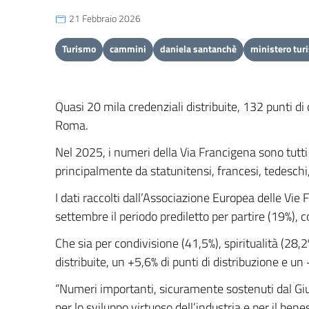
21 Febbraio 2026
Turismo
cammini
daniela santanchè
ministero tur
Quasi 20 mila credenziali distribuite, 132 punti di
Roma.
Nel 2025, i numeri della Via Francigena sono tutti
principalmente da statunitensi, francesi, tedeschi, 
I dati raccolti dall’Associazione Europea delle Vie
settembre il periodo prediletto per partire (19%), 
Che sia per condivisione (41,5%), spiritualità (28,
distribuite, un +5,6% di punti di distribuzione e u
“Numeri importanti, sicuramente sostenuti dal Giub
per lo sviluppo virtuoso dell’industria e per il 