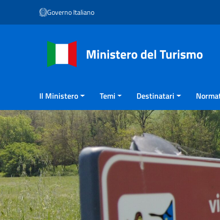
Vai ai contenuti
Governo Italiano
Vai al menu di navigazione
Vai al footer
Il Ministero
Temi
Destinatari
Normat