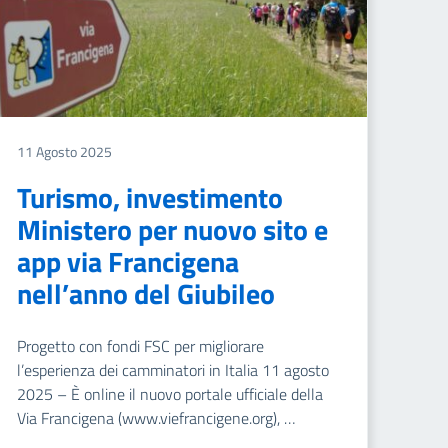
11 Agosto 2025
Turismo, investimento
Ministero per nuovo sito e
app via Francigena
nell’anno del Giubileo
Progetto con fondi FSC per migliorare
l’esperienza dei camminatori in Italia 11 agosto
2025 – È online il nuovo portale ufficiale della
Via Francigena (www.viefrancigene.org), …