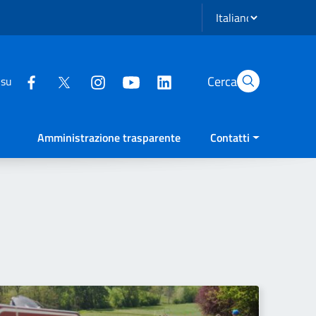
Seleziona lingua
Cerca
 su
Amministrazione trasparente
Contatti