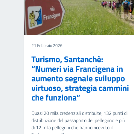
21 Febbraio 2026
Turismo, Santanchè:
“Numeri via Francigena in
aumento segnale sviluppo
virtuoso, strategia cammini
che funziona”
Quasi 20 mila credenziali distribuite, 132 punti di
distribuzione del passaporto del pellegrino e più
di 12 mila pellegrini che hanno ricevuto il