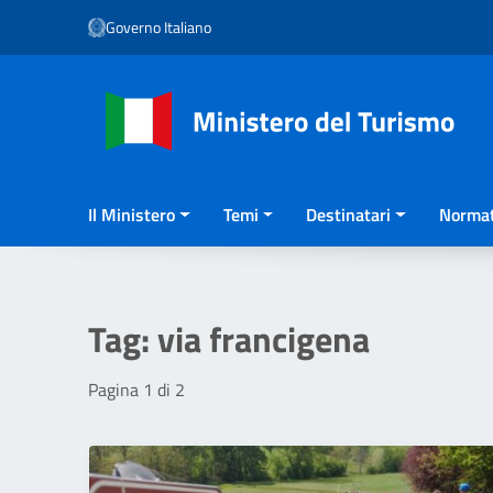
Vai ai contenuti
Governo Italiano
Vai al menu di navigazione
Vai al footer
Il Ministero
Temi
Destinatari
Normat
Tag:
via francigena
Pagina 1 di 2