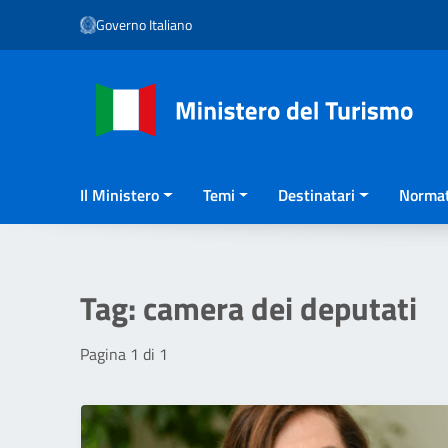
Vai ai contenuti
Governo Italiano
Vai al menu di navigazione
Vai al footer
Il Ministero
Temi
Destinatari
Normat
Tag:
camera dei deputati
Pagina 1 di 1