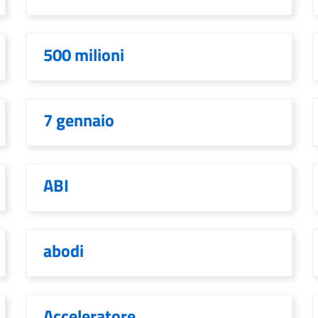
500 milioni
7 gennaio
ABI
abodi
Acceleratore