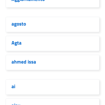
agosto
Agta
ahmed issa
ai