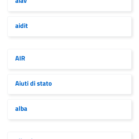
aiav
aidit
AIR
Aiuti di stato
alba