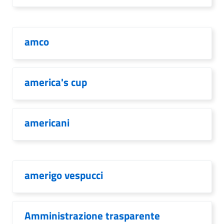
amco
america's cup
americani
amerigo vespucci
Amministrazione trasparente