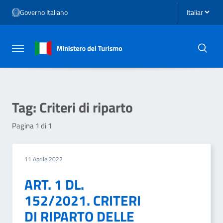
Vai ai contenuti
Seleziona li
Governo Italiano
Vai al menu di navigazione
Vai al footer
Attiva / disattiva la navigazione
Tag:
Criteri di riparto
Pagina 1 di 1
11 Aprile 2022
ART. 1 DL.
152/2021. CRITERI
DI RIPARTO DELLE