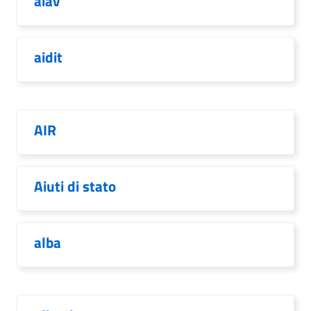
aiav
aidit
AIR
Aiuti di stato
alba