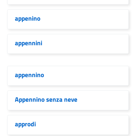
appenino
appennini
appennino
Appennino senza neve
approdi