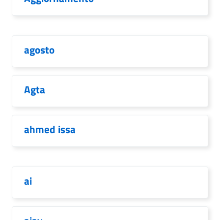
agosto
Agta
ahmed issa
ai