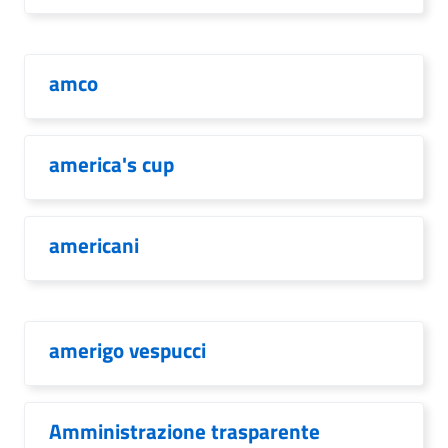
amco
america's cup
americani
amerigo vespucci
Amministrazione trasparente