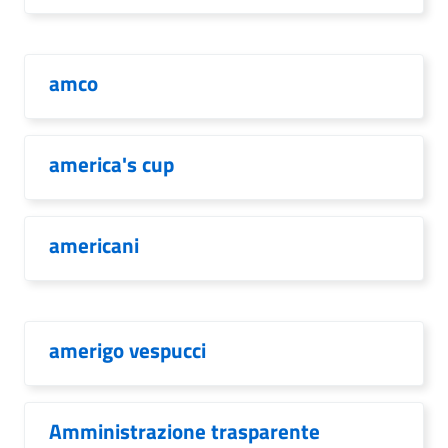
amco
america's cup
americani
amerigo vespucci
Amministrazione trasparente