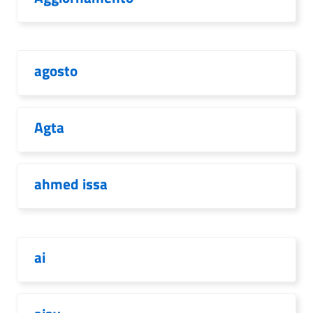
agosto
Agta
ahmed issa
ai