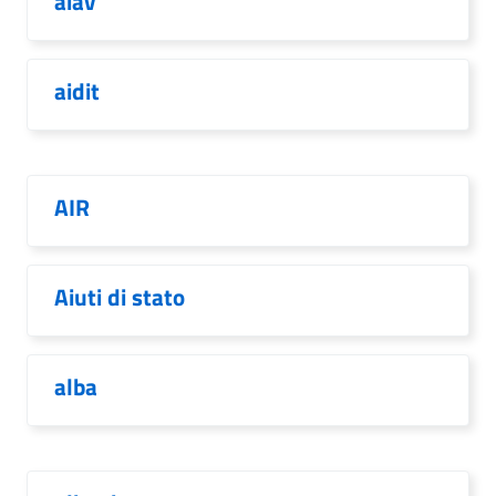
aiav
aidit
AIR
Aiuti di stato
alba