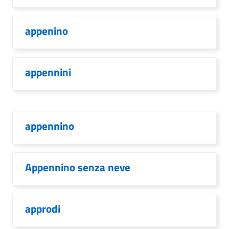
appenino
appennini
appennino
Appennino senza neve
approdi