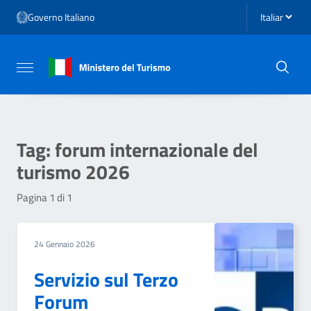
Vai ai contenuti
Seleziona li
Governo Italiano
Vai al menu di navigazione
Vai al footer
Attiva / disattiva la navigazione
Tag:
forum internazionale del
turismo 2026
Pagina 1 di 1
24 Gennaio 2026
Servizio sul Terzo
Forum