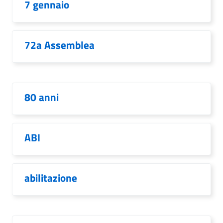
7 gennaio
72a Assemblea
80 anni
ABI
abilitazione