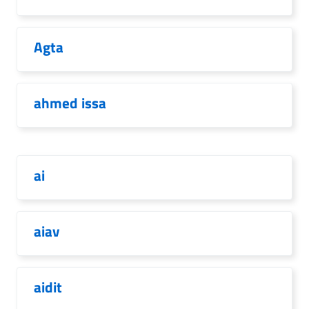
Agta
ahmed issa
ai
aiav
aidit