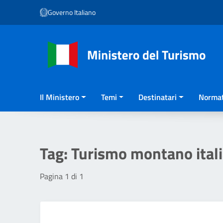
Vai ai contenuti
Governo Italiano
Vai al menu di navigazione
Vai al footer
Il Ministero
Temi
Destinatari
Normat
Tag:
Turismo montano ital
Pagina 1 di 1